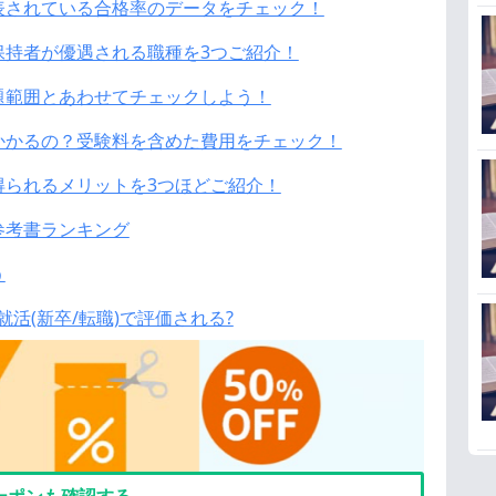
表されている合格率のデータをチェック！
保持者が優遇される職種を3つご紹介！
題範囲とあわせてチェックしよう！
かかるの？受験料を含めた費用をチェック！
得られるメリットを3つほどご紹介！
参考書ランキング
う
就活(新卒/転職)で評価される?