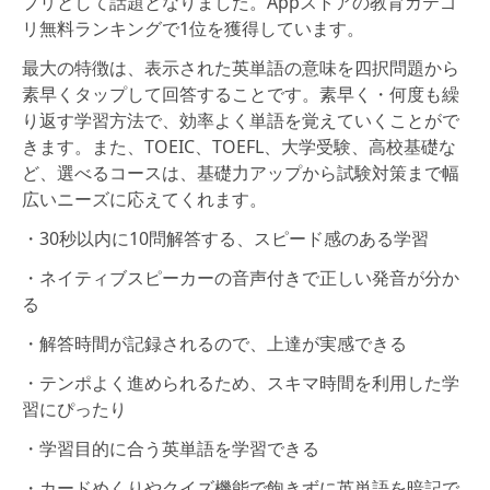
プリとして話題となりました。Appストアの教育カテゴ
リ無料ランキングで1位を獲得しています。
最大の特徴は、表示された英単語の意味を四択問題から
素早くタップして回答することです。素早く・何度も繰
り返す学習方法で、効率よく単語を覚えていくことがで
きます。また、TOEIC、TOEFL、大学受験、高校基礎な
ど、選べるコースは、基礎力アップから試験対策まで幅
広いニーズに応えてくれます。
・30秒以内に10問解答する、スピード感のある学習
・ネイティブスピーカーの音声付きで正しい発音が分か
る
・解答時間が記録されるので、上達が実感できる
・テンポよく進められるため、スキマ時間を利用した学
習にぴったり
・学習目的に合う英単語を学習できる
・カードめくりやクイズ機能で飽きずに英単語を暗記で