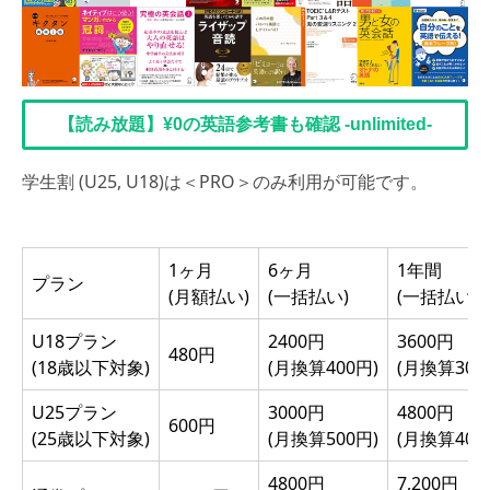
【読み放題】¥0の英語参考書も確認 -unlimited-
学生割 (U25, U18)は＜PRO＞のみ利用が可能です。
1ヶ月
6ヶ月
1年間
プラン
(月額払い)
(一括払い)
(一括払い)
U18プラン
2400円
3600円
480円
(18歳以下対象)
(月換算400円)
(月換算300
U25プラン
3000円
4800円
600円
(25歳以下対象)
(月換算500円)
(月換算400
4800円
7,200円