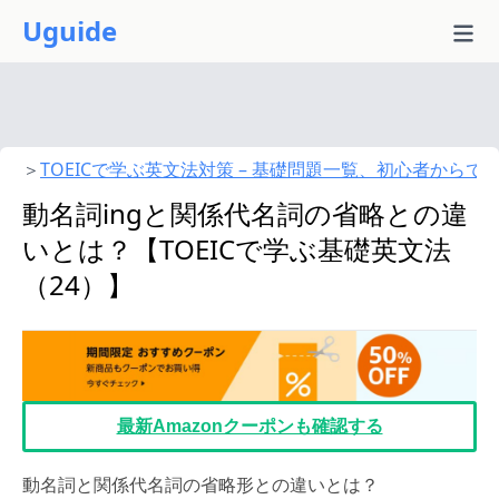
Uguide
＞
TOEICで学ぶ英文法対策 – 基礎問題一覧、初心者からでも
動名詞ingと関係代名詞の省略との違
いとは？【TOEICで学ぶ基礎英文法
（24）】
最新Amazonクーポンも確認する
動名詞と関係代名詞の省略形との違いとは？