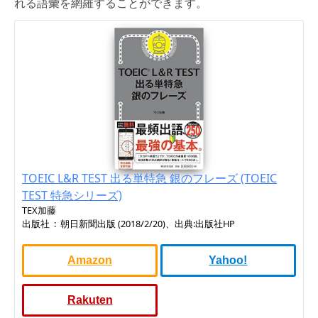
れる語彙を網羅することができます。
TOEIC L&R TEST 出る単特急 銀のフレーズ (TOEIC
TEST 特急シリーズ)
TEX加藤
出版社 ‏ : ‎ 朝日新聞出版 (2018/2/20)、出典:出版社HP
Amazon
Yahoo!
Rakuten