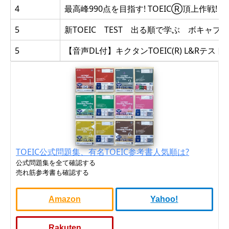
4
最高峰990点を目指す! TOEICⓇ頂上作戦! 
5
新TOEIC TEST 出る順で学ぶ ボキャブラ
5
【音声DL付】キクタンTOEIC(R) L&Rテスト SC
TOEIC公式問題集、有名TOEIC参考書人気順は?
公式問題集を全て確認する
売れ筋参考書も確認する
Amazon
Yahoo!
Rakuten