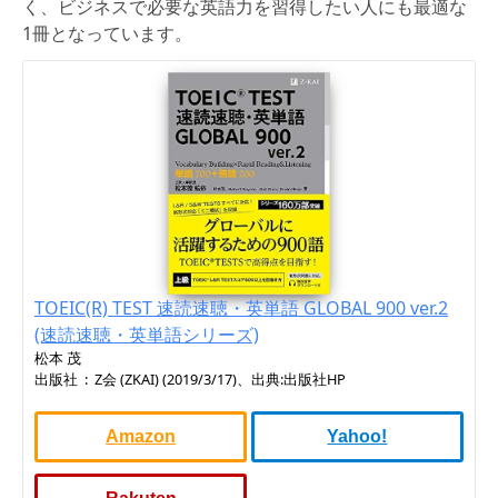
く、ビジネスで必要な英語力を習得したい人にも最適な
1冊となっています。
TOEIC(R) TEST 速読速聴・英単語 GLOBAL 900 ver.2
(速読速聴・英単語シリーズ)
松本 茂
出版社 ‏ : ‎ Z会 (ZKAI) (2019/3/17)、出典:出版社HP
Amazon
Yahoo!