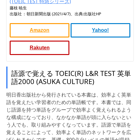
(TOEIC TEST 特急シリーズ)
藤枝 暁生
出版社 ‏ : ‎ 朝日新聞出版 (2021/4/7)、出典:出版社HP
Amazon
Yahoo!
Rakuten
語源で覚える TOEIC(R) L&R TEST 英単
語2000 (ASUKA CULTURE)
明日香出版社から発行されている本書は、効率よく英単
語を覚えたい学習者のための単語帳です。本書では、同
じ語源を持つ単語をグループで効率よく覚えられるよう
な構成になっており、なかなか単語が頭に入らないとい
う人でも、取り組みやすくなっています。語源で単語を
覚えることによって、効率よく単語のネットワークを広
げられるからです。基礎～800点台レベルの単語が収録