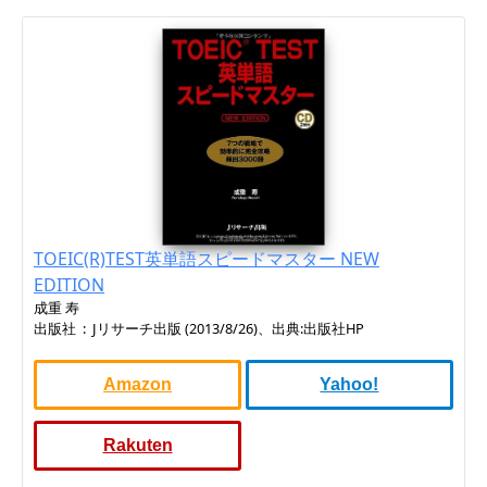
TOEIC(R)TEST英単語スピードマスター NEW
EDITION
成重 寿
出版社 ‏ : ‎ Jリサーチ出版 (2013/8/26)、出典:出版社HP
Amazon
Yahoo!
Rakuten