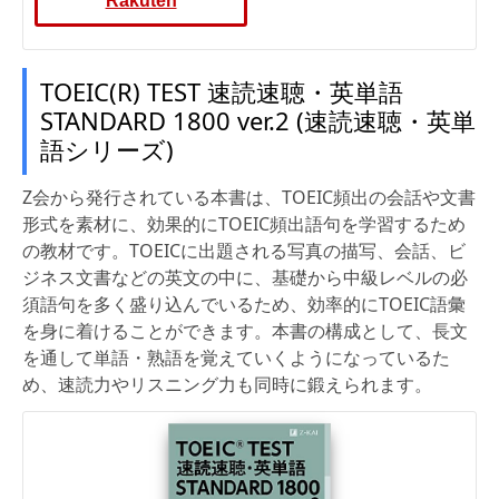
Rakuten
TOEIC(R) TEST 速読速聴・英単語
STANDARD 1800 ver.2 (速読速聴・英単
語シリーズ)
Z会から発行されている本書は、TOEIC頻出の会話や文書
形式を素材に、効果的にTOEIC頻出語句を学習するため
の教材です。TOEICに出題される写真の描写、会話、ビ
ジネス文書などの英文の中に、基礎から中級レベルの必
須語句を多く盛り込んでいるため、効率的にTOEIC語彙
を身に着けることができます。本書の構成として、長文
を通して単語・熟語を覚えていくようになっているた
め、速読力やリスニング力も同時に鍛えられます。