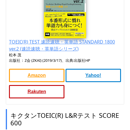
TOEIC(R) TEST 速読速聴・英単語 STANDARD 1800
ver.2 (速読速聴・英単語シリーズ)
松本 茂
出版社 ‏ : ‎ Z会 (ZKAI) (2019/3/17)、出典:出版社HP
Amazon
Yahoo!
Rakuten
キクタンTOEIC(R) L&Rテスト SCORE
600