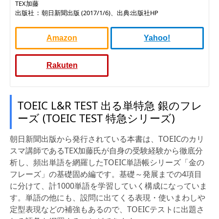
TEX加藤
出版社 ‏ : ‎ 朝日新聞出版 (2017/1/6)、出典:出版社HP
Amazon
Yahoo!
Rakuten
TOEIC L&R TEST 出る単特急 銀のフレ
ーズ (TOEIC TEST 特急シリーズ)
朝日新聞出版から発行されている本書は、TOEICのカリ
スマ講師であるTEX加藤氏が自身の受験経験から徹底分
析し、頻出単語を網羅したTOEIC単語帳シリーズ「金の
フレーズ」の基礎固め編です。基礎～発展までの4項目
に分けて、計1000単語を学習していく構成になっていま
す。単語の他にも、設問に出てくる表現・使いまわしや
定型表現などの補強もあるので、TOEICテストに出題さ