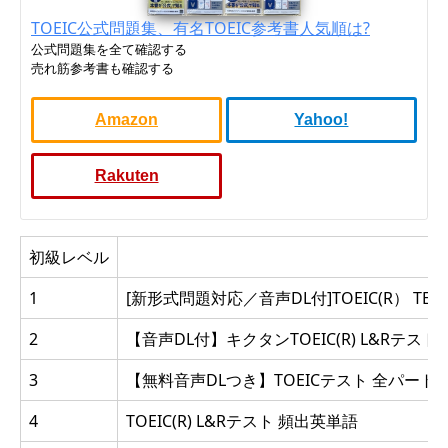
TOEIC公式問題集、有名TOEIC参考書人気順は?
公式問題集を全て確認する
売れ筋参考書も確認する
Amazon
Yahoo!
Rakuten
初級レベル
1
[新形式問題対応／音声DL付]TOEIC(R） 
2
【音声DL付】キクタンTOEIC(R) L&Rテスト SC
3
【無料音声DLつき】TOEICテスト 全パート単語対
4
TOEIC(R) L&Rテスト 頻出英単語