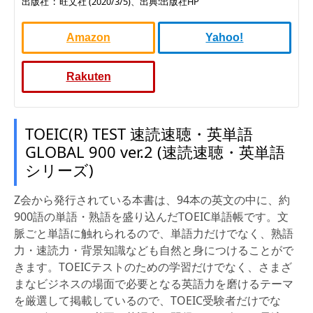
出版社 ‏ : ‎ 旺文社 (2020/3/5)、出典:出版社HP
Amazon
Yahoo!
Rakuten
TOEIC(R) TEST 速読速聴・英単語
GLOBAL 900 ver.2 (速読速聴・英単語
シリーズ)
Z会から発行されている本書は、94本の英文の中に、約
900語の単語・熟語を盛り込んだTOEIC単語帳です。文
脈ごと単語に触れられるので、単語力だけでなく、熟語
力・速読力・背景知識なども自然と身につけることがで
きます。TOEICテストのための学習だけでなく、さまざ
まなビジネスの場面で必要となる英語力を磨けるテーマ
を厳選して掲載しているので、TOEIC受験者だけでな